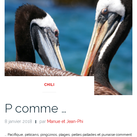
CHILI
P comme …
8 janvier 2018
par
Manue et Jean-Phi
… Pacifique, pélicans, pingüinos, plages, pelles pallades et punaise comment