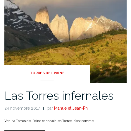
TORRES DEL PAINE
Las Torres infernales
24 novembre 2017
par
Manue et Jean-Phi
Venir à Torres del Paine sans voir les Torres, c’est comme