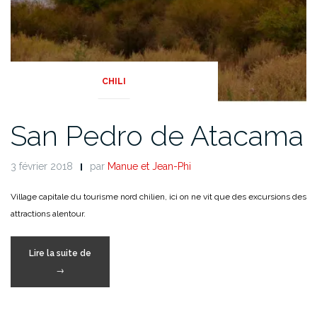
CHILI
San Pedro de Atacama
3 février 2018
par
Manue et Jean-Phi
Village capitale du tourisme nord chilien, ici on ne vit que des excursions des
attractions alentour.
« San
Lire la suite de
Pedro
→
de
Atacama »