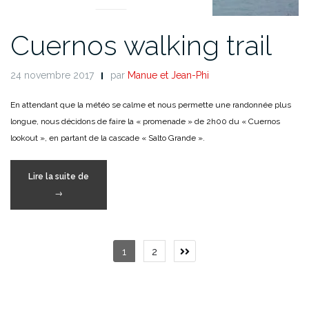
Cuernos walking trail
24 novembre 2017
par
Manue et Jean-Phi
En attendant que la météo se calme et nous permette une randonnée plus
longue, nous décidons de faire la « promenade » de 2h00 du « Cuernos
lookout », en partant de la cascade « Salto Grande ».
« Cuernos
Lire la suite de
walking
→
trail »
Pagination
1
2
Next
page
des
publications