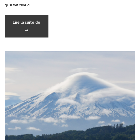
qu’il fait chaud !
« P
Lire la suite de
comme
→
… »