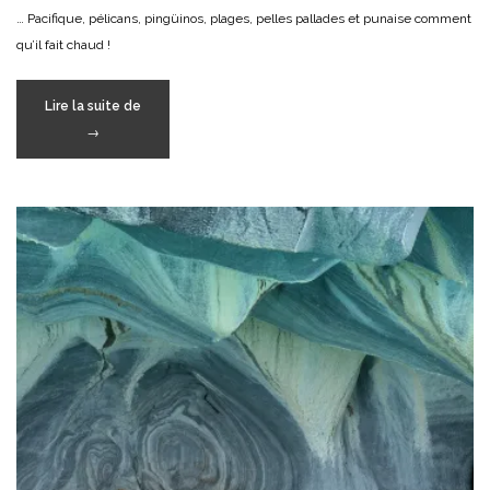
… Pacifique, pélicans, pingüinos, plages, pelles pallades et punaise comment
qu’il fait chaud !
« P
Lire la suite de
comme
→
… »