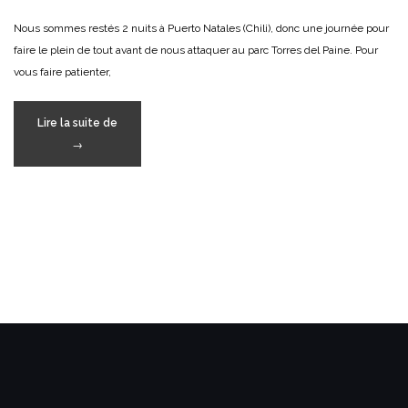
Nous sommes restés 2 nuits à Puerto Natales (Chili), donc une journée pour
faire le plein de tout avant de nous attaquer au parc Torres del Paine. Pour
vous faire patienter,
« De
Lire la suite de
Puerto
→
Natales
à
Torres
del
Paine »