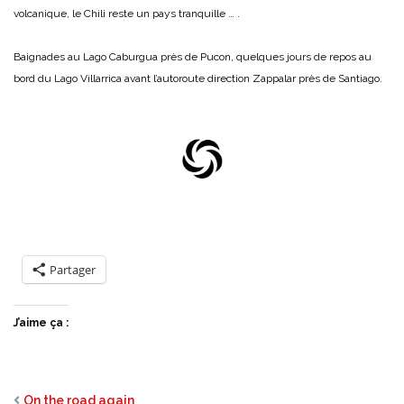
volcanique, le Chili reste un pays tranquille … .
Baignades au Lago Caburgua près de Pucon, quelques jours de repos au
bord du Lago Villarrica avant l’autoroute direction Zappalar près de Santiago.
Partager
J’aime ça :
On the road again