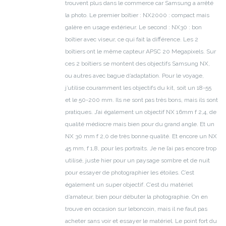
trouvent plus dans le commerce car Samsung a arrêté
la photo.
Le premier boîtier :
NX2000 : compact mais
galère en usage extérieur.
Le second :
NX30 : bon
boîtier avec viseur, ce qui fait la différence.
Les 2
boîtiers ont le même capteur APSC 20 Megapixels.
Sur
ces 2 boîtiers se montent des objectifs Samsung NX,
ou autres avec bague d’adaptation.
Pour le voyage,
j’utilise couramment les objectifs du kit, soit un 18-55
et le 50-200 mm.
Ils ne sont pas très bons, mais ils sont
pratiques.
J’ai également un objectif NX 16mm f 2,4, de
qualité médiocre mais bien pour du grand angle. Et un
NX 30 mm f 2,0 de très bonne qualité. Et encore un NX
45 mm, f 1,8, pour les portraits. Je ne l’ai pas encore trop
utilisé, juste hier pour un paysage sombre et de nuit
pour essayer de photographier les étoiles. C’est
également un super objectif.
C’est du matériel
d’amateur, bien pour débuter la photographie. On en
trouve en occasion sur leboncoin, mais il ne faut pas
acheter sans voir et essayer le matériel.
Le point fort du