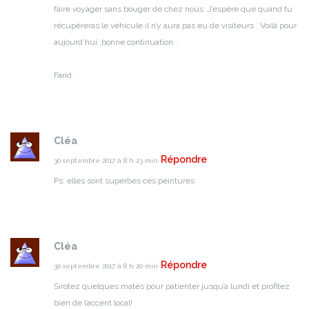
faire voyager sans bouger de chez nous .J’espère que quand tu
récupéreras le véhicule il n’y aura pas eu de visiteurs .
Voilà pour
aujourd’hui ,bonne continuation .
Farid.
Cléa
Répondre
30 septembre 2017 à 8 h 23 min
Ps: elles sont superbes ces peintures
Cléa
Répondre
30 septembre 2017 à 8 h 20 min
Sirotez quelques matés pour patienter jusqu’à lundi et profitez
bien de l’accent local!