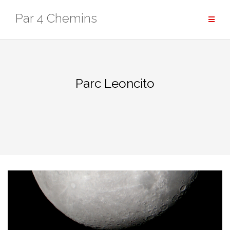
Aller
Par 4 Chemins
au
contenu
Parc Leoncito