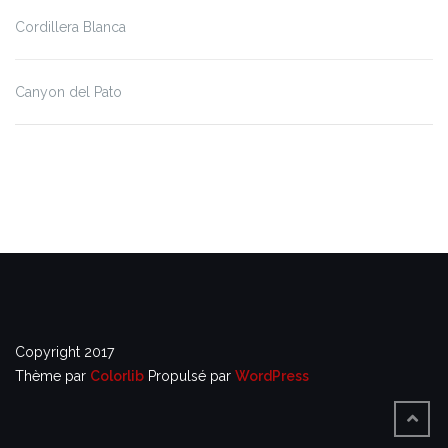
Cordillera Blanca
Canyon del Pato
Copyright 2017
Thème par
Colorlib
Propulsé par
WordPress
BACK