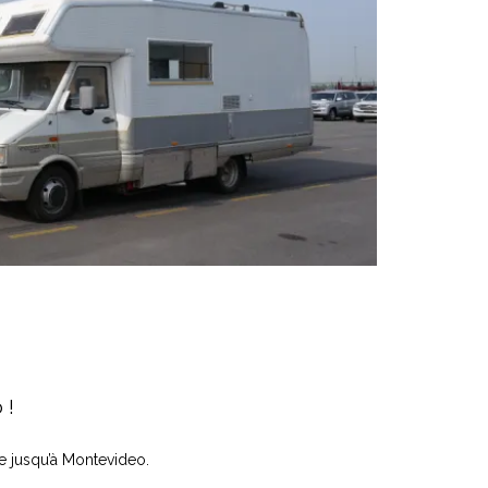
 !
ée jusqu’à Montevideo.