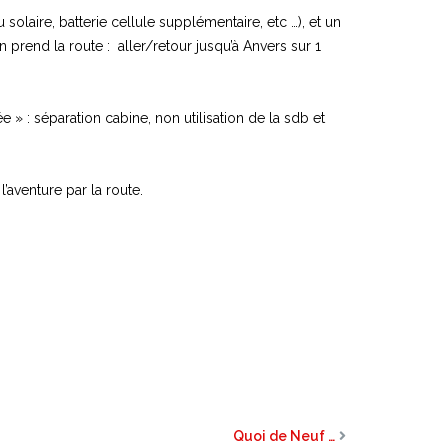
olaire, batterie cellule supplémentaire, etc …), et un
rend la route : aller/retour jusqu’à Anvers sur 1
e » : séparation cabine, non utilisation de la sdb et
!
’aventure par la route.
Quoi de Neuf …