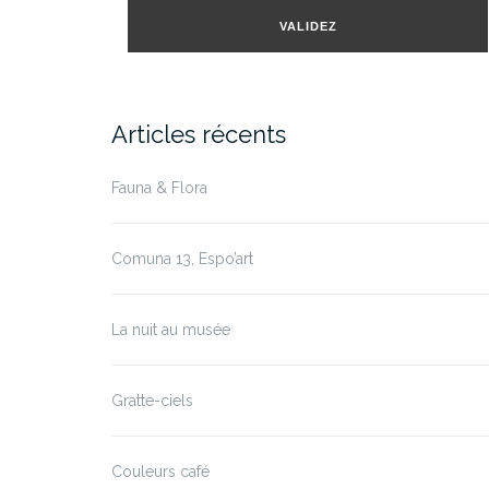
mail
VALIDEZ
Articles récents
Fauna & Flora
Comuna 13, Espo’art
La nuit au musée
Gratte-ciels
Couleurs café