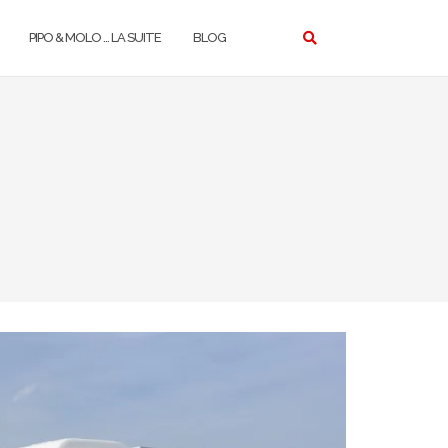
PIPO & MOLO … LA SUITE
BLOG