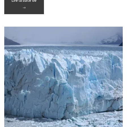
« El
Lire la suite de
Chalten »
→