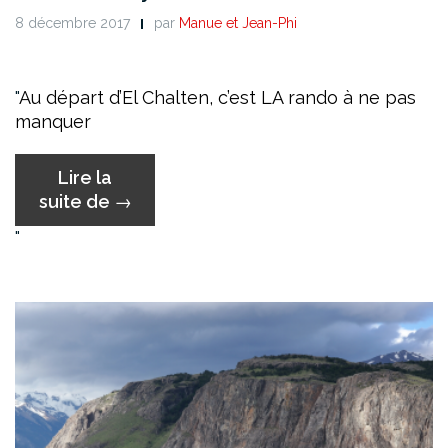
8 décembre 2017
par
Manue et Jean-Phi
Au départ d’El Chalten, c’est LA rando à ne pas
manquer
Lire la
« Fitz
suite de
→
Roy »