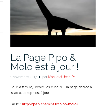
La Page Pipo &
Molo est à jour !
1 novembre 2017
par
Manue et Jean-Phi
Pour la famille, l’école, les curieux …, la page dédiée à
Isaac et Jozeph est à jour.
Par ici :
http://par4chemins.fr/pipo-molo/