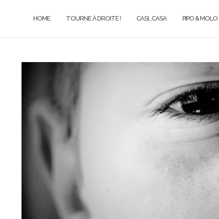
HOME
TOURNE À DROITE !
CASI…CASA
PIPO & MOLO