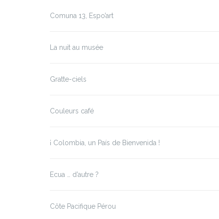
Comuna 13, Espo’art
La nuit au musée
Gratte-ciels
Couleurs café
¡ Colombia, un País de Bienvenida !
Ecua … d’autre ?
Côte Pacifique Pérou