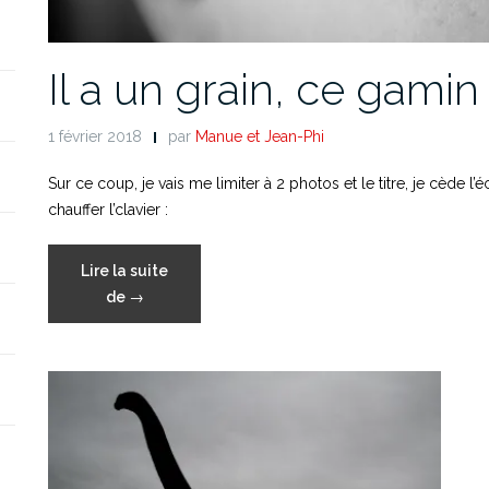
Il a un grain, ce gamin 
1 février 2018
par
Manue et Jean-Phi
Sur ce coup, je vais me limiter à 2 photos et le titre, je cède l’
chauffer l’clavier :
Lire la suite
« Il
de
→
a
un
grain,
ce
gamin
! »